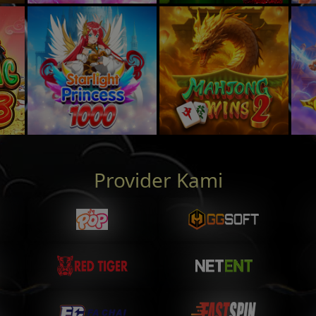
Provider Kami