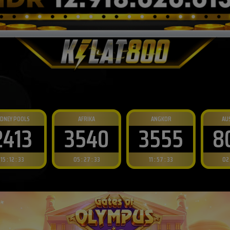
AFRIKA
ANGKOR
AUSTRALIA
B
3540
3555
8008
6
05 : 27 : 30
11 : 57 : 30
02 : 57 : 30
01 