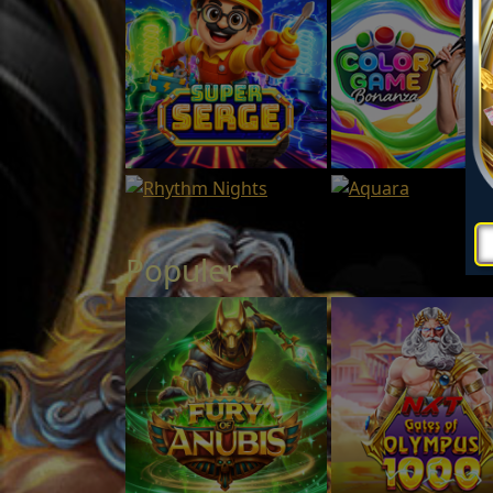
Populer