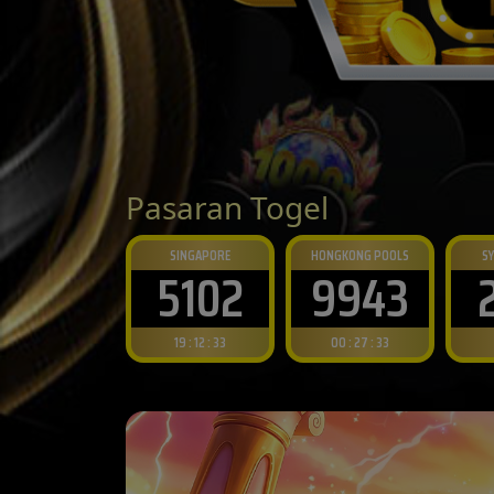
Pasaran Togel
SINGAPORE
HONGKONG POOLS
SYDNEY POOLS
5102
9943
2413
19 : 12 : 30
00 : 27 : 30
15 : 12 : 30