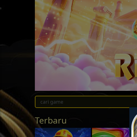
Terbaru