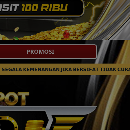
PROMOSI
𝗦𝗜𝗙𝗔𝗧 𝗧𝗜𝗗𝗔𝗞 𝗖𝗨𝗥𝗔𝗡𝗚 𝗠𝗔𝗞𝗔 𝗔𝗞𝗔𝗡 𝗗𝗜𝗕𝗔𝗬𝗔𝗥 𝗟𝗨𝗡𝗔