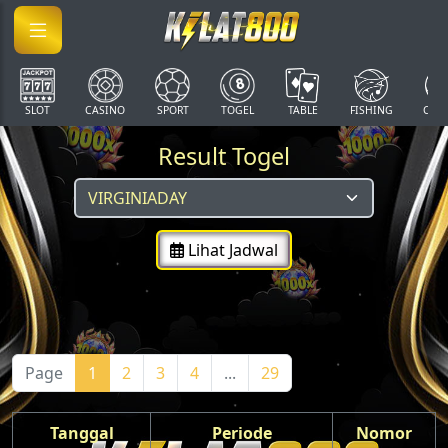
SLOT
CASINO
SPORT
TOGEL
TABLE
FISHING
COCK
Result Togel
Lihat Jadwal
Page
1
2
3
4
...
29
Tanggal
Periode
Nomor