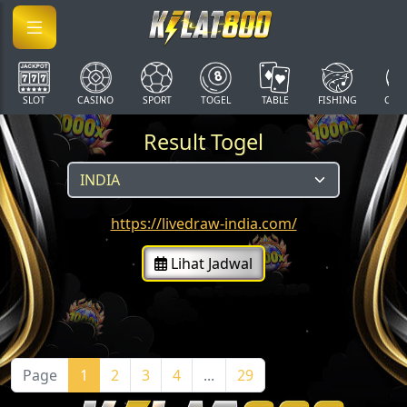
SLOT
CASINO
SPORT
TOGEL
TABLE
FISHING
COCK
Result Togel
https://livedraw-india.com/
Lihat Jadwal
Page
1
2
3
4
...
29