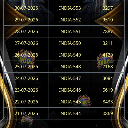
30-07-2026
INDIA-553
3297
29-07-2026
INDIA-552
9510
28-07-2026
INDIA-551
7887
27-07-2026
INDIA-550
3211
26-07-2026
INDIA-549
4129
25-07-2026
INDIA-548
7168
24-07-2026
INDIA-547
3084
23-07-2026
INDIA-546
5619
22-07-2026
INDIA-545
8433
21-07-2026
INDIA-544
0869