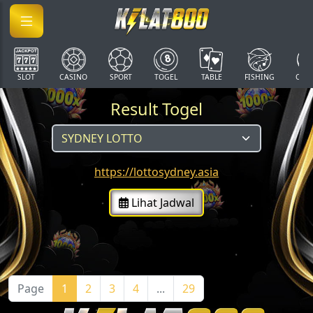
SLOT
CASINO
SPORT
TOGEL
TABLE
FISHING
COCK
Result Togel
https://lottosydney.asia
Lihat Jadwal
Page
1
2
3
4
...
29