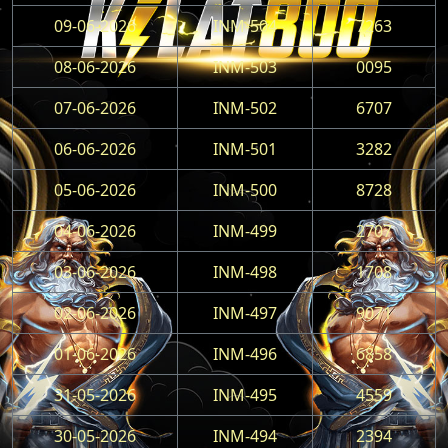
09-06-2026
INM-504
7263
08-06-2026
INM-503
0095
07-06-2026
INM-502
6707
06-06-2026
INM-501
3282
05-06-2026
INM-500
8728
04-06-2026
INM-499
2707
03-06-2026
INM-498
1708
02-06-2026
INM-497
9071
01-06-2026
INM-496
6858
31-05-2026
INM-495
4559
30-05-2026
INM-494
2394