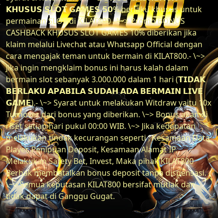
𝗞𝗛𝗨𝗦𝗨𝗦 𝗦𝗟𝗢𝗧 𝗚𝗔𝗠𝗘𝗦 𝟱𝟬% berlaku khusus untuk
permainan SLOT di KILAT800 . \~> Promo BONUS
CASHBACK KHUSUS SLOT GAMES 10% diberikan jika
klaim melalui Livechat atau Whatsapp Official dengan
cara mengajak teman untuk bermain di KILAT800.- \~>
Jika ingin mengklaim bonus ini harus kalah dalam
bermain slot sebanyak 3.000.000 dalam 1 hari (𝗧𝗜𝗗𝗔𝗞
𝗕𝗘𝗥𝗟𝗔𝗞𝗨 𝗔𝗣𝗔𝗕𝗜𝗟𝗔 𝗦𝗨𝗗𝗔𝗛 𝗔𝗗𝗔 𝗕𝗘𝗥𝗠𝗔𝗜𝗡 𝗟𝗜𝗩𝗘
𝗚𝗔𝗠𝗘).- \~> Syarat untuk melakukan Witdraw yaitu 10x
Turnover dari bonus yang diberikan. \~> Bonus akan di
riset setiap hari pukul 00:00 WIB. \~> Jika kedapatan
melakukan tindak kecurangan seperti : Kesamaan Data
Player, Penipuan Deposit, Kesamaan Alamat IP,
Melakukan Safety Bet, Invest, Maka pihak KILAT800
Berhak membatalkan bonus deposit tanpa dispensasi.
\~> Semua keputasan KILAT800 bersifat mutlak dan
tidak dapat di Ganggu Gugat.