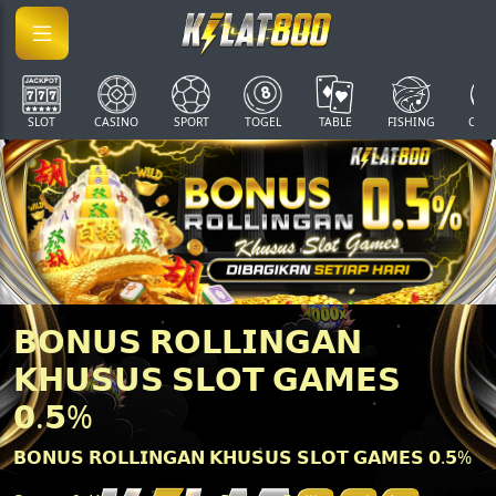
SLOT
CASINO
SPORT
TOGEL
TABLE
FISHING
COCK
𝗕𝗢𝗡𝗨𝗦 𝗥𝗢𝗟𝗟𝗜𝗡𝗚𝗔𝗡
𝗞𝗛𝗨𝗦𝗨𝗦 𝗦𝗟𝗢𝗧 𝗚𝗔𝗠𝗘𝗦
𝟬.𝟱%
𝗕𝗢𝗡𝗨𝗦 𝗥𝗢𝗟𝗟𝗜𝗡𝗚𝗔𝗡 𝗞𝗛𝗨𝗦𝗨𝗦 𝗦𝗟𝗢𝗧 𝗚𝗔𝗠𝗘𝗦 𝟬.𝟱%