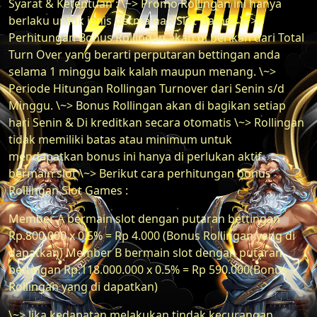
Syarat & Ketentuan : \~> Promo Rollingan ini hanya
berlaku untuk jenis permainan Slot Games \~>
Perhitungan Bonus Rollingan akan di berikan dari Total
Turn Over yang berarti perputaran bettingan anda
selama 1 minggu baik kalah maupun menang. \~>
Periode Hitungan Rollingan Turnover dari Senin s/d
Minggu. \~> Bonus Rollingan akan di bagikan setiap
hari Senin & Di kreditkan secara otomatis \~> Rollingan
tidak memiliki batas atau minimum untuk
mendapatkan bonus ini hanya di perlukan aktif
bermain slot \~> Berikut cara perhitungan bonus
Rollingan Slot Games :
Member A bermain slot dengan putaran bettingan
Rp.800.000 x 0.5% = Rp 4.000 (Bonus Rollingan yang di
dapatkan) Member B bermain slot dengan putaran
bettingan Rp.118.000.000 x 0.5% = Rp 590.000(Bonus
Rollingan yang di dapatkan)
\~> Jika kedapatan melakukan tindak kecurangan