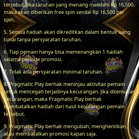
tersebut. Jika taruhan yang menang melebihi Rp 16,500,
maka akan diberikan free spin senilai Rp 16,500 per
spin.
5. Semua hadiah akan dikreditkan dalam bentuk uang
tunai tanpa persyaratan taruhan.
6. Tiap pemain hanya bisa memenangkan 1 hadiah
selama periode promosi.
7. Tidak ada persyaratan minimal taruhan.
8. Pragmatic Play berhak meninjau aktivitas pemain
untuk mencegah terjadinya kecurangan. Jika ditemukan
kecurangan, maka Pragmatic Play berhak
membatalkan hadiah dari hasil kecurangan pemain
tersebut.
9. Pragmatic Play berhak mengubah, menghentikan,
atau membatalkan promosi kapan saja.