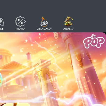
ADE
PROMO
MEGAGACOR
ANUBIS