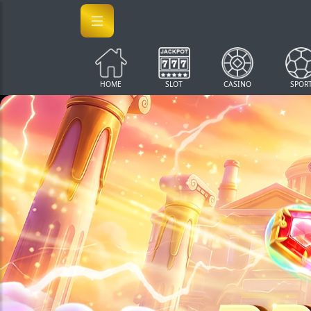
HOME
SLOT
CASINO
SPOR